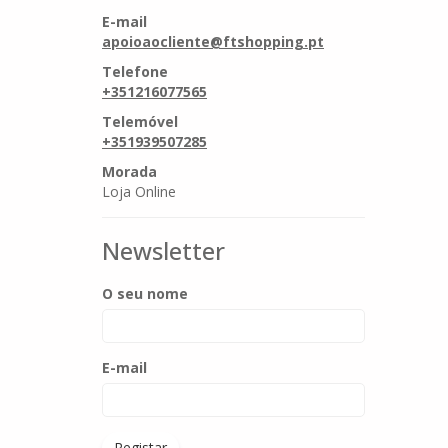
E-mail
apoioaocliente@ftshopping.pt
Telefone
+351216077565
Telemóvel
+351939507285
Morada
Loja Online
Newsletter
O seu nome
E-mail
Registar