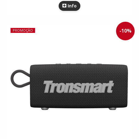
Info
-
10
%
PROMOÇÃO