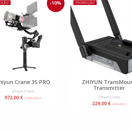
-
10
%
OÇÃO
PROMOÇÃO
hiyun Crane 3S PRO
ZHIYUN TransMou
Transmitter
Zhiyun Crane
972,00 €
Zhiyun Crane
1.080,00 €
229,00 €
244,00 €