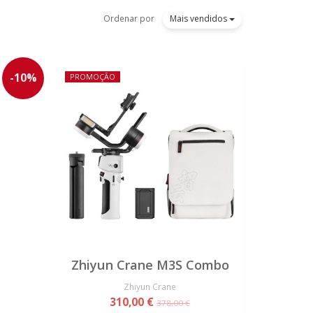
Ordenar por
Mais vendidos
-
10
%
PROMOÇÃO
Zhiyun Crane M3S Combo
Zhiyun Crane
310,00 €
378,00 €