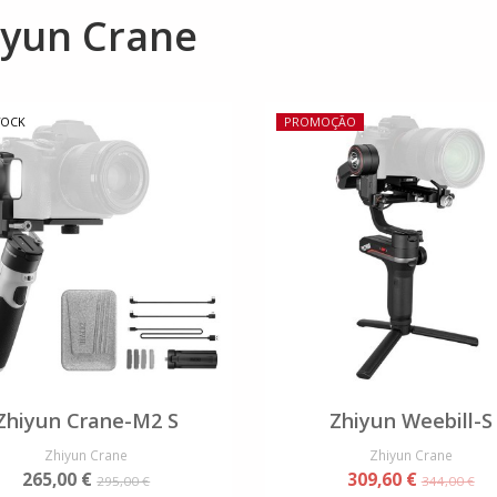
iyun Crane
TOCK
PROMOÇÃO
Zhiyun Crane-M2 S
Zhiyun Weebill-S
Zhiyun Crane
Zhiyun Crane
265,00 €
309,60 €
295,00 €
344,00 €