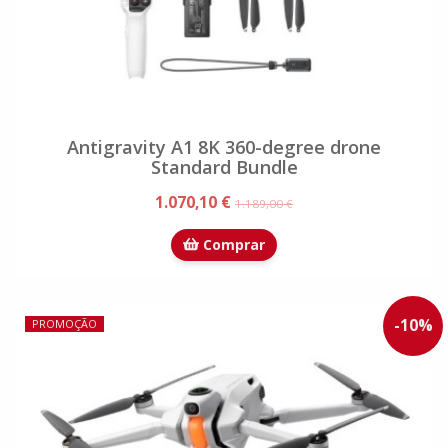
Antigravity A1 8K 360-degree drone
Standard Bundle
1.070,10 €
1.189,00 €
Comprar
-
10
%
PROMOÇÃO