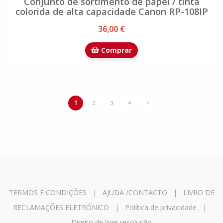
Conjunto de sortimento de papel / tinta
colorida de alta capacidade Canon RP-108IP
36,00 €
Comprar
1
2
3
4
>
TERMOS E CONDIÇÕES
|
AJUDA /CONTACTO
|
LIVRO DE
RECLAMAÇÕES ELETRÓNICO
|
Política de privacidade
|
Direito de livre resolução