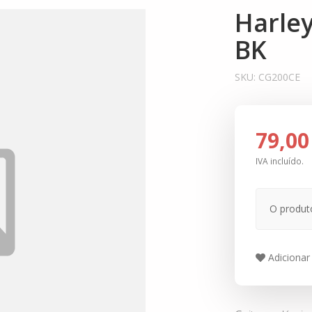
Harle
BK
SKU:
CG200CE
79,00
IVA incluído.
O produt
Adicionar 