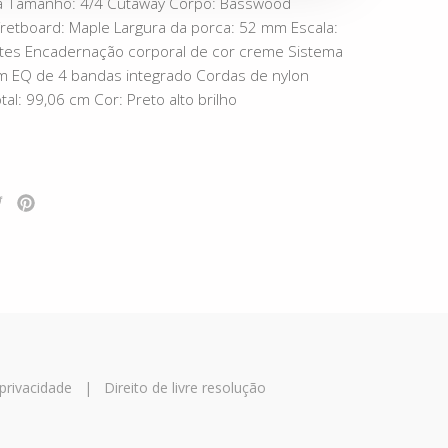
ica Tamanho: 4/4 Cutaway Corpo: Basswood
retboard: Maple Largura da porca: 52 mm Escala:
tes Encadernação corporal de cor creme Sistema
m EQ de 4 bandas integrado Cordas de nylon
l: 99,06 cm Cor: Preto alto brilho
 privacidade
|
Direito de livre resolução