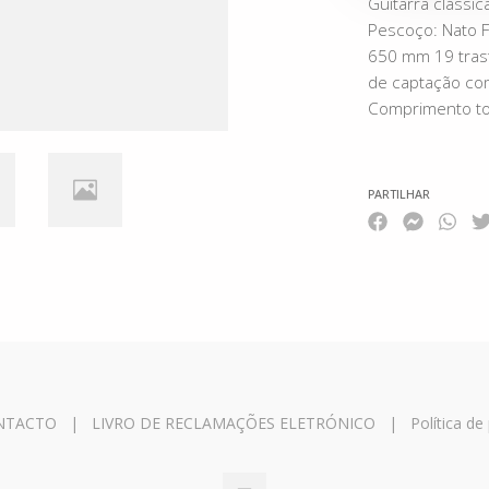
Guitarra cláss
Pescoço: Nato F
650 mm 19 tras
de captação co
Comprimento tota
PARTILHAR
NTACTO
|
LIVRO DE RECLAMAÇÕES ELETRÓNICO
|
Política de